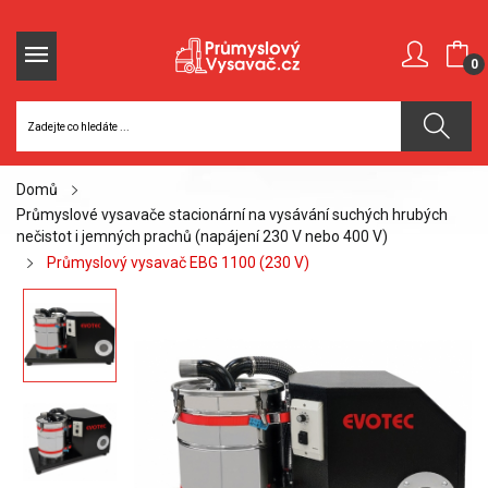
0
Domů
Průmyslové vysavače stacionární na vysávání suchých hrubých
nečistot i jemných prachů (napájení 230 V nebo 400 V)
Průmyslový vysavač EBG 1100 (230 V)