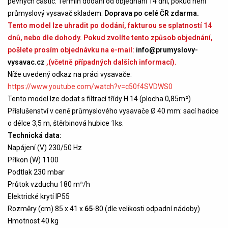
pevných částic. Termín dodání od objednání 14 dní, pokud není
průmyslový vysavač skladem.
Doprava po celé ČR zdarma.
Tento model lze uhradit po dodání, fakturou se splatností 14
dnů, nebo dle dohody. Pokud zvolíte tento způsob objednání,
pošlete prosím objednávku na e-mail:
info@prumyslovy-
vysavac.cz
,(včetně případných dalších informací).
Níže uvedený odkaz na práci vysavače:
https://www.youtube.com/watch?v=c50f4SVDWS0
Tento model lze dodat s filtrací třídy H 14 (plocha 0,85m²)
Příslušenství v ceně průmyslového vysavače Ø 40 mm: sací hadice
o délce 3,5 m, štěrbinová hubice 1ks.
Technická data:
Napájení (V) 230/50 Hz
Příkon (W) 1100
Podtlak 230 mbar
Průtok vzduchu 180 m³/h
Elektrické krytí IP55
Rozměry (cm) 85 x 41 x
65
-80 (dle velikosti odpadní nádoby)
Hmotnost 40 kg