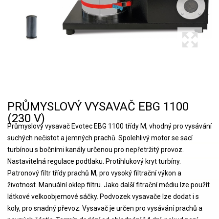
PRŮMYSLOVÝ VYSAVAČ EBG 1100
(230 V)
Průmyslový vysavač Evotec EBG 1100 třídy M, vhodný pro vysávání
suchých nečistot a jemných prachů. Spolehlivý motor se sací
turbínou s bočními kanály určenou pro nepřetržitý provoz.
Nastavitelná regulace podtlaku. Protihlukový kryt turbíny.
Patronový filtr třídy prachů
M
, pro vysoký filtrační výkon a
životnost. Manuální oklep filtru. Jako další fitrační médiu lze použít
látkové velkoobjemové sáčky. Podvozek vysavače lze dodat i s
koly, pro snadný převoz. Vysavač je určen pro vysávání prachů a