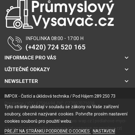
INFOLINKA 08:00 - 17:00 H
(+420) 724 520 165
keyboard_arrow_down
INFORMACE PRO VÁS
keyboard_arrow_down
UŽITEČNÉ ODKAZY
keyboard_arrow_down
NEWSLETTER
IMPOX - Čistící a úklidová technika / Pod Hájem 289 250 73
Přezletice / IČO: 47596694, DIČ: CZ7007071038
Tyto stránky ukládají v souladu se zákony na Vaše zařízení
soubory, obecně nazývané cookies. Potvrďte prosím nastavení
stavebni-vysavac.cz
|
impox.cz
|
servis-wap.cz
|
podlahove-myci-
cookies souborů pro použití webu.
stroje.cz
|
profesionalni-vysavace.cz
|
vysavace-prumyslove.cz
|
PŘEJÍT NA STRÁNKU PODROBNĚ O COOKIES
NASTAVENÍ