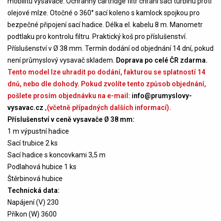
mobilitu vysavače. Ochranný cartridge filtr chrání sací turbínu proti
olejové mlze. Otočné o 360° sací koleno s kamlock spojkou pro
bezpečné připojení sací hadice. Délka el. kabelu 8 m. Manometr
podtlaku pro kontrolu filtru. Praktický koš pro příslušenství.
Příslušenství v Ø 38 mm. Termín dodání od objednání 14 dní, pokud
není průmyslový vysavač skladem.
Doprava po celé ČR zdarma.
Tento model lze uhradit po dodání, fakturou se splatností 14
dnů, nebo dle dohody. Pokud zvolíte tento způsob objednání,
pošlete prosím objednávku na e-mail:
info@prumyslovy-
vysavac.cz
,(včetně případných dalších informací).
Příslušenství v ceně vysavače Ø 38 mm:
1 m výpustní hadice
Sací trubice 2 ks
Sací hadice s koncovkami 3,5 m
Podlahová hubice 1 ks
Štěrbinová hubice
Technická data:
Napájení (V) 230
Příkon (W) 3600