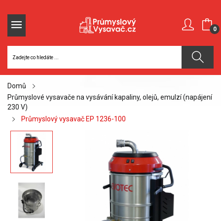
0
Domů
Průmyslové vysavače na vysávání kapaliny, olejů, emulzí (napájení
230 V)
Průmyslový vysavač EP 1236-100